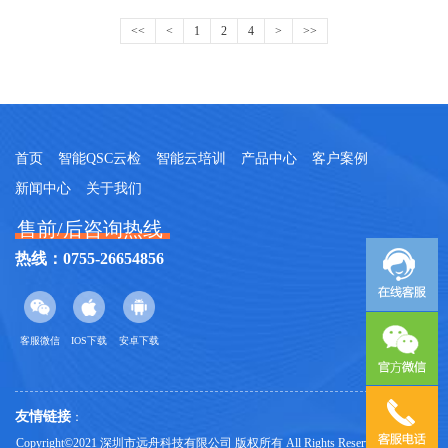
<<
<
1
2
4
>
>>
首页
智能QSC云检
智能云培训
产品中心
客户案例
新闻中心
关于我们
售前/后咨询热线
热线：0755-26654856
客服微信
IOS下载
安卓下载
友情链接
：
Copyright©2021 深圳市远舟科技有限公司 版权所有 All Rights Reserved
鄂ICP备