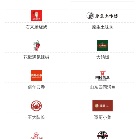
石来屋烧烤
原生土味坊
花椒遇见辣椒
大鸽饭
佰年云吞
山东四同活鱼
王大队长
谭厨小菜