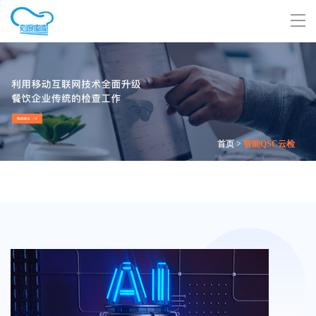
首页
>
智能QSC云检